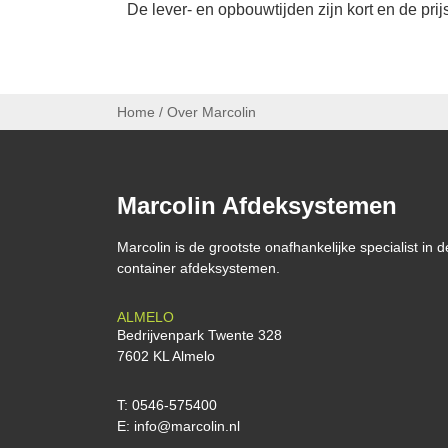
De lever- en opbouwtijden zijn kort en de pri
Home
/
Over Marcolin
Marcolin Afdeksystemen
Marcolin is de grootste onafhankelijke specialist in d
container afdeksystemen.
ALMELO
Bedrijvenpark Twente 328
7602 KL Almelo
T:
0546-575400
E:
info@marcolin.nl