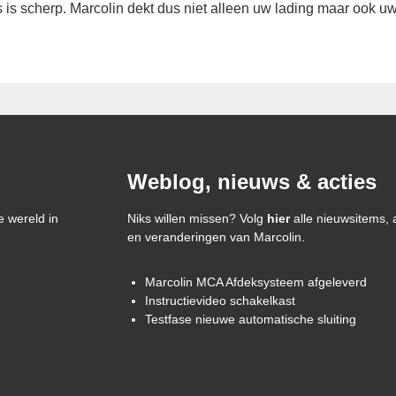
js is scherp. Marcolin dekt dus niet alleen uw lading maar ook u
Weblog, nieuws & acties
e wereld in
Niks willen missen? Volg
hier
alle nieuwsitems, 
en veranderingen van Marcolin.
Marcolin MCA Afdeksysteem afgeleverd
Instructievideo schakelkast
Testfase nieuwe automatische sluiting