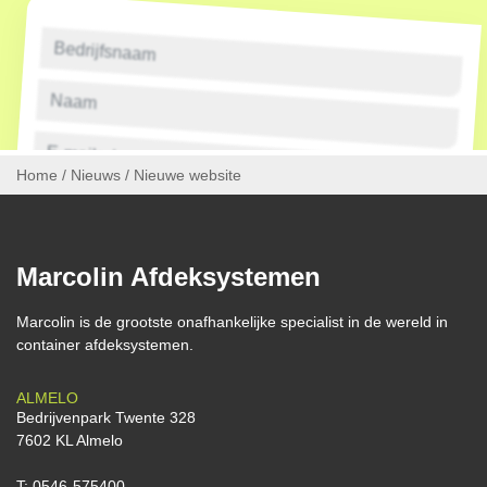
Home
/
Nieuws
/
Nieuwe website
Verstuur aanvraag
Marcolin Afdeksystemen
Marcolin is de grootste onafhankelijke specialist in de wereld in
container afdeksystemen.
ALMELO
Bedrijvenpark Twente 328
7602 KL Almelo
T:
0546-575400